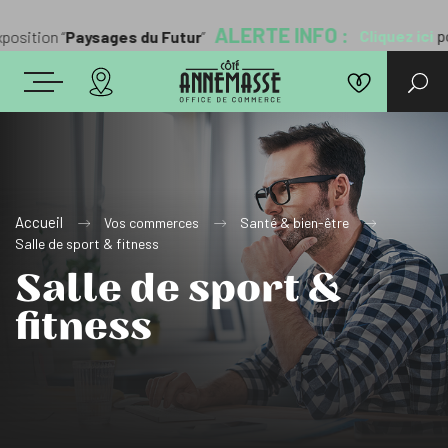
ALERTE INFO :
Cliquez ici
pou
osition “
Paysages du Futur
”
Accueil
Vos commerces
Santé & bien-être
Salle de sport & fitness
Salle de sport &
fitness