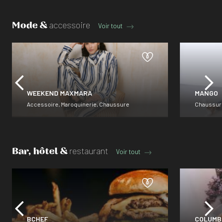
Quand linge de maison rime avec
Votre cen
voyage, art et nature
dans le bi
Mode &
accessoire
Voir tout
technolog
WEEKEND MAXMARA
MANGO
Accessoire, Maroquinerie, Chaussure
Chaussure
Bar, hôtel &
restaurant
Voir tout
BCHEF
COLUMB