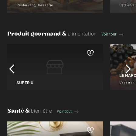
Restaurant, Brasserie
Café & Sal
Produit gourmand &
alimentation
Voir tout
LE MARC
SUPER U
Cave à vin
Santé &
bien-être
Voir tout