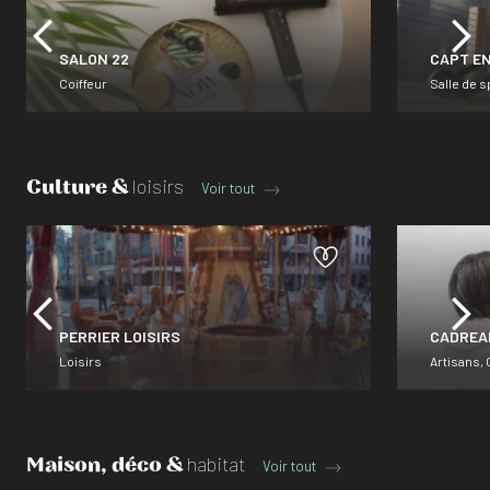
SALON 22
CAPT E
Coiffeur
Salle de s
Culture &
loisirs
Voir tout
PERRIER LOISIRS
CADREA
Loisirs
Artisans, 
Maison, déco &
habitat
Voir tout