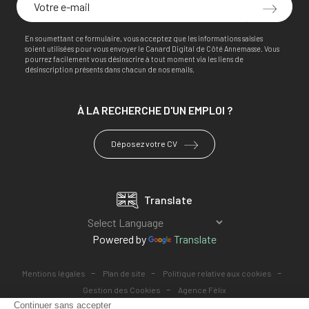
En soumettant ce formulaire, vous acceptez que les informations saisies
soient utilisées pour vous envoyer le Canard Digital de Côté Annemasse. Vous
pourrez facilement vous désinscrire à tout moment via les liens de
désinscription présents dans chacun de nos emails.
À LA RECHERCHE
D'UN EMPLOI ?
Déposez votre CV
Translate
Powered by
Translate
-
-
-
Mentions légales
Plan de site
Politique relative aux cookies
-
Gestion des Cookies
Agence Félix