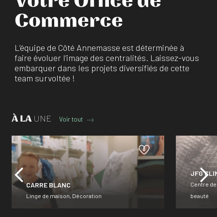
Votre Office de
Commerce
L’équipe de Côté Annemasse est déterminée à
faire évoluer l’image des centralités. Laissez-vous
embarquer dans les projets diversifiés de cette
team survoltée !
À LA
UNE
Voir tout
JFG CLI
CARRE BLANC
Centre de
Linge de maison, Décoration
beauté