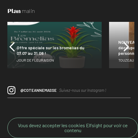
Plan
malin
NOUVEAUTÉ
Offre spéciale sur les bromelias du
découper 
07.07 au 31.08 !
personnal
JOUR DE FLEURAISON
TOUZEAU
@COTEANNEMASSE
Suivez-nous sur Instagram !
Vous devez accepter les cookies Elfsight pour voir ce
contenu