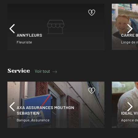
ANN'FLEURS
CARRE 
Fleuriste
Linge de 
Quand lin
voyage, a
Service
Voir tout
AXA ASSURANCES MOUTHON
SEBASTIEN
IDEAL V
Banque, Assurance
Agence d