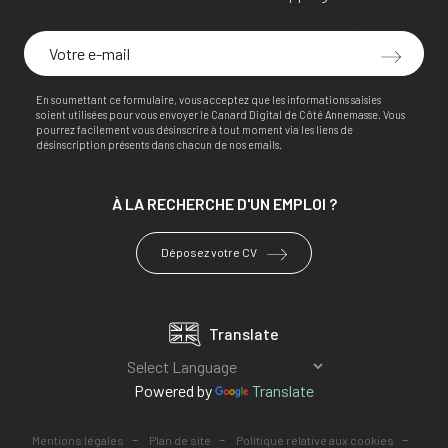
En soumettant ce formulaire, vous acceptez que les informations saisies
soient utilisées pour vous envoyer le Canard Digital de Côté Annemasse. Vous
pourrez facilement vous désinscrire à tout moment via les liens de
désinscription présents dans chacun de nos emails.
À LA RECHERCHE
D'UN EMPLOI ?
Déposez votre CV
Translate
Powered by
Translate
-
-
-
Mentions légales
Plan de site
Politique relative aux cookies