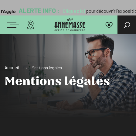
ALERTE INFO :
Cliquez ici
pour découvrir l’exposition “
Paysa
Accueil
Mentions légales
Mentions légales