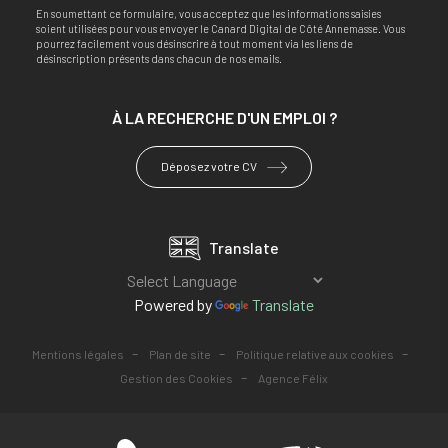
En soumettant ce formulaire, vous acceptez que les informations saisies
soient utilisées pour vous envoyer le Canard Digital de Côté Annemasse. Vous
pourrez facilement vous désinscrire à tout moment via les liens de
désinscription présents dans chacun de nos emails.
À LA RECHERCHE
D'UN EMPLOI ?
Déposez votre CV
Translate
Powered by
Translate
-
-
-
Mentions légales
Plan de site
Politique relative aux cookies
-
Gestion des Cookies
Agence Félix