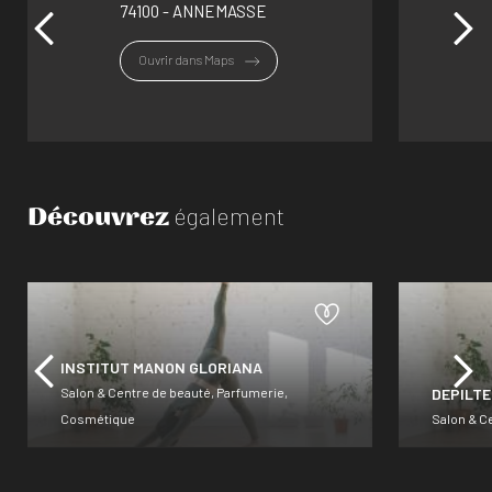
74100 - ANNEMASSE
Ouvrir dans Maps
Découvrez
également
INSTITUT MANON GLORIANA
Salon & Centre de beauté, Parfumerie,
DEPILT
Cosmétique
Salon & C