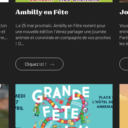
Ambilly en Fête
Jo
tion
Le 25 mai prochain, Ambilly en Fête revient pour
Vous
e et
une nouvelle édition !Venez partager une journée
entr
e...
animée et conviviale en compagnie de vos proches
Part
! D...
les é
Cliquez ici !
En savoir plus