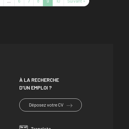
…
6
7
8
9
10
Suivant »
À LA RECHERCHE
D'UN EMPLOI ?
Déposez votre CV
Translate