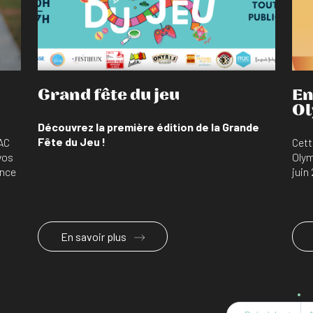
Grand fête du jeu
En
Ol
Découvrez la première édition de la Grande
Fête du Jeu !
PAC
Cett
vos
Olym
ance
juin 
En savoir plus