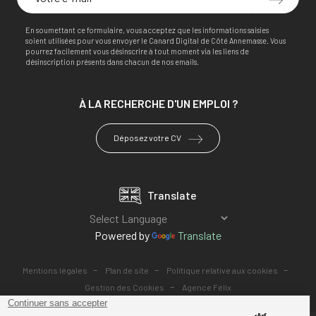
En soumettant ce formulaire, vous acceptez que les informations saisies
soient utilisées pour vous envoyer le Canard Digital de Côté Annemasse. Vous
pourrez facilement vous désinscrire à tout moment via les liens de
désinscription présents dans chacun de nos emails.
À LA RECHERCHE
D'UN EMPLOI ?
Déposez votre CV
Translate
Powered by
Translate
-
-
-
Mentions légales
Plan de site
Politique relative aux cookies
-
Gestion des Cookies
Agence Félix