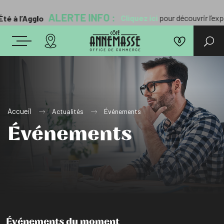
ALERTE INFO :
Cliquez ici
pour découvrir l’exposition “
Pays
Accueil
Actualités
Événements
Événements
Événements du moment