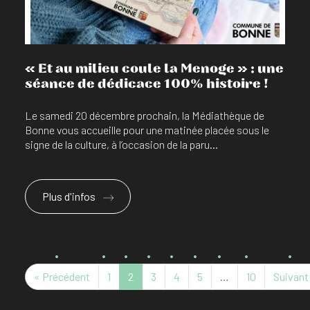
« Et au milieu coule la Menoge » : une
séance de dédicace 100% histoire !
Le samedi 20 décembre prochain, la Médiathèque de
Bonne vous accueille pour une matinée placée sous le
signe de la culture, à l’occasion de la paru...
Plus d'infos
« Précédent
1
2
3
4
5
…
10
Suivant