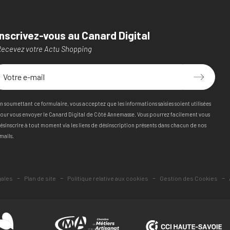
Inscrivez-vous au Canard Digital
ecevez votre Actu Shopping
n soumettant ce formulaire, vous acceptez que les informations saisies soient utilisées
our vous envoyer le Canard Digital de Côté Annemasse. Vous pourrez facilement vous
ésinscrire à tout moment via les liens de désinscription présents dans chacun de nos
mails.
-
-
-
-
gales
Plan de site
Politique relative aux cookies
Gestion des Cookies