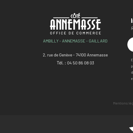
R
AMBILLY - ANNEMASSE - GAILLARD
2, rue de Genève - 74100 Annemasse
E
Tél. :
04 50 86 08 03
p
d
e
Mentions lé