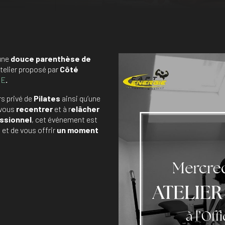
une
douce parenthèse
de
atelier proposé par
Côté
IE
.
rs privé de
Pilates
ainsi qu’une
 vous
recentrer
et à r
elâcher
ssionnel
, cet événement est
e
et de vous offrir
un moment