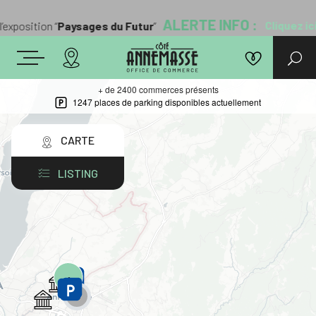
ALERTE INFO :
Cliquez ici
exposition “
Paysages du Futur
”
+ de 2400 commerces présents
1247 places de parking disponibles actuellement
CARTE
LISTING
4