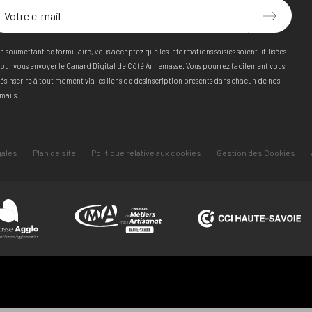
n soumettant ce formulaire, vous acceptez que les informations saisies soient utilisées
our vous envoyer le Canard Digital de Côté Annemasse. Vous pourrez facilement vous
ésinscrire à tout moment via les liens de désinscription présents dans chacun de nos
mails.
-
-
-
-
gales
Plan de site
Politique relative aux cookies
Gestion des Cookies