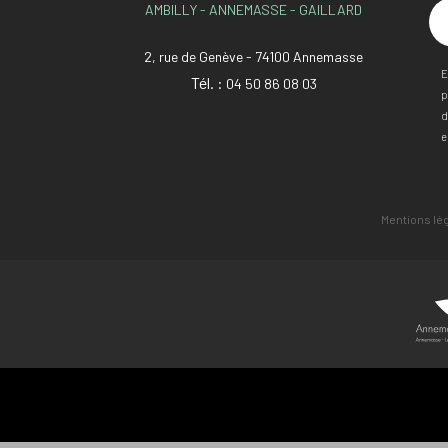
AMBILLY - ANNEMASSE - GAILLARD
2, rue de Genève - 74100 Annemasse
E
Tél. :
04 50 86 08 03
p
d
e
Mentions lé