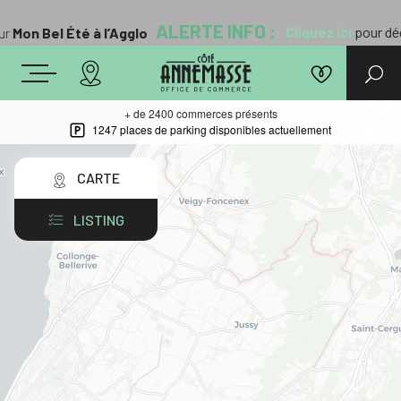
ALERTE INFO :
Cliquez ici
pour déco
r
Mon Bel Été à l’Agglo
+ de 2400 commerces présents
1247 places de parking disponibles actuellement
CARTE
LISTING