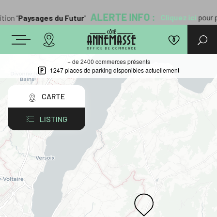
ALERTE INFO :
Cliquez ici
pour pr
ion “
Paysages du Futur
”
+ de 2400 commerces présents
1247 places de parking disponibles actuellement
CARTE
LISTING