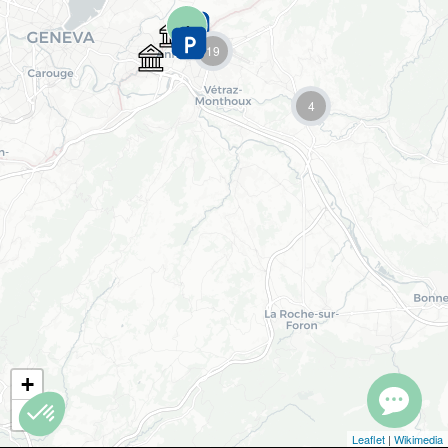
Chargement en cours...
19
4
+
−
Leaflet
|
Wikimedia