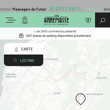
ALERTE INFO :
Cliquez ici
pour 
ition “
Paysages du Futur
”
+ de 2400 commerces présents
1247 places de parking disponibles actuellement
CARTE
LISTING