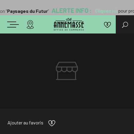
ALERTE INFO :
Cliquez ici
pour prof
n “
Paysages du Futur
”
Ajouter au favoris