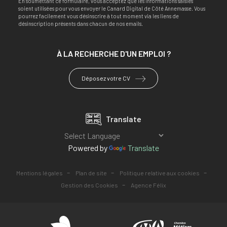
En soumettant ce formulaire, vous acceptez que les informations saisies
soient utilisées pour vous envoyer le Canard Digital de Côté Annemasse. Vous
pourrez facilement vous désinscrire à tout moment via les liens de
désinscription présents dans chacun de nos emails.
À LA RECHERCHE
D'UN EMPLOI ?
Déposez votre CV
Translate
Powered by
Translate
-
-
-
Mentions légales
Plan de site
Politique relative aux cookies
-
Gestion des Cookies
Agence Félix