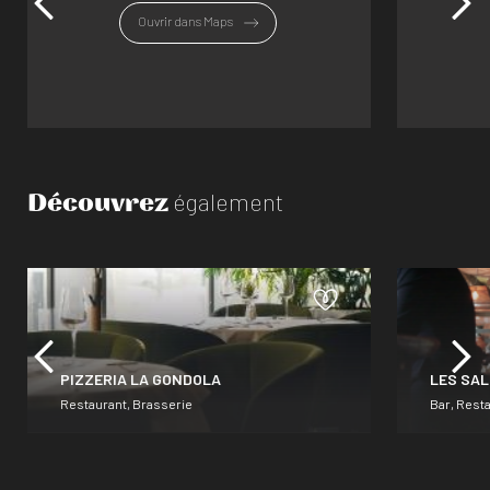
Ouvrir dans Maps
Découvrez
également
PIZZERIA LA GONDOLA
LES SA
Restaurant, Brasserie
Bar, Rest