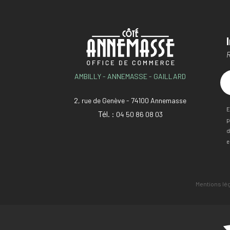
R
AMBILLY - ANNEMASSE - GAILLARD
2, rue de Genève - 74100 Annemasse
E
Tél. :
04 50 86 08 03
p
d
e
Mentions lé