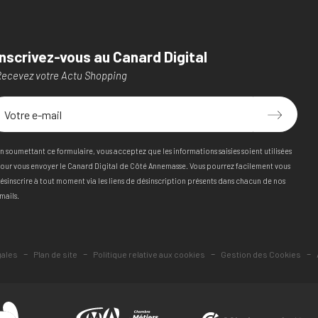
Inscrivez-vous au Canard Digital
ecevez votre Actu Shopping
n soumettant ce formulaire, vous acceptez que les informations saisies soient utilisées
our vous envoyer le Canard Digital de Côté Annemasse. Vous pourrez facilement vous
ésinscrire à tout moment via les liens de désinscription présents dans chacun de nos
mails.
-
-
-
-
gales
Plan de site
Politique relative aux cookies
Gestion des Cookies