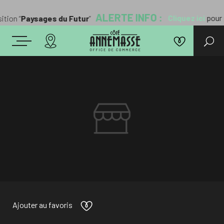
ALERTE INFO :
Cliquez ici
pour pr
ion “
Paysages du Futur
”
Ajouter au favoris