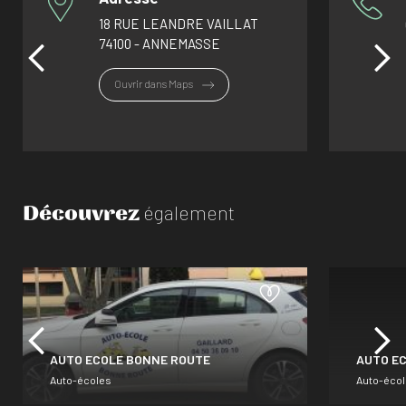
18 RUE LEANDRE VAILLAT
74100 - ANNEMASSE
Ouvrir dans Maps
Découvrez
également
AUTO ECOLE BONNE ROUTE
AUTO E
Auto-écoles
Auto-éco