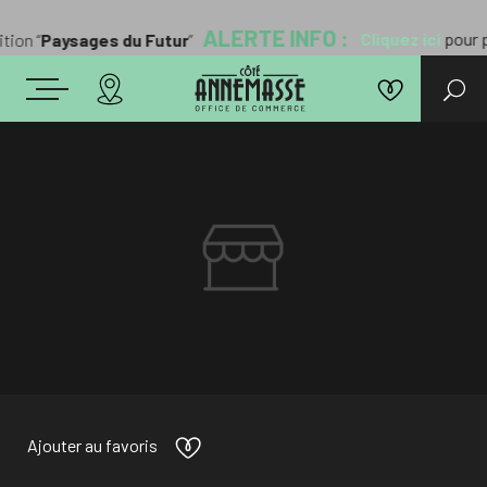
ALERTE INFO :
Cliquez ici
pour pr
ion “
Paysages du Futur
”
Ajouter au favoris