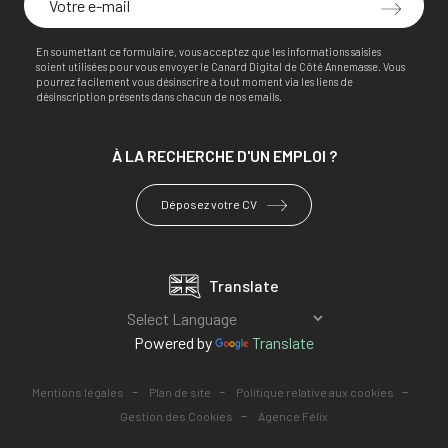
En soumettant ce formulaire, vous acceptez que les informations saisies
soient utilisées pour vous envoyer le Canard Digital de Côté Annemasse. Vous
pourrez facilement vous désinscrire à tout moment via les liens de
désinscription présents dans chacun de nos emails.
À LA RECHERCHE
D'UN EMPLOI ?
Déposez votre CV
Translate
Powered by
Translate
-
-
-
Mentions légales
Plan de site
Politique relative aux cookies
-
Gestion des Cookies
Agence Félix