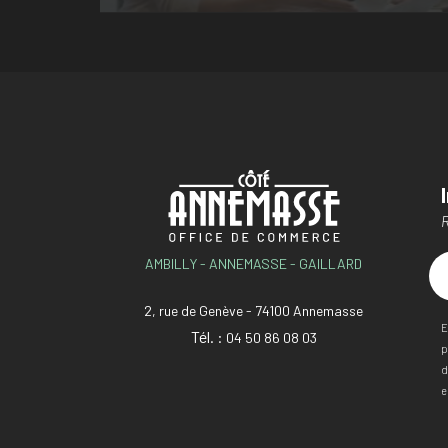
R
AMBILLY - ANNEMASSE - GAILLARD
2, rue de Genève - 74100 Annemasse
E
Tél. :
04 50 86 08 03
p
d
e