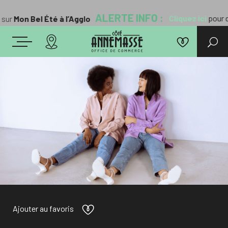
ALERTE INFO :
Cliquez ici
pour déco
ur
Mon Bel Été à l’Agglo
Ajouter au favoris