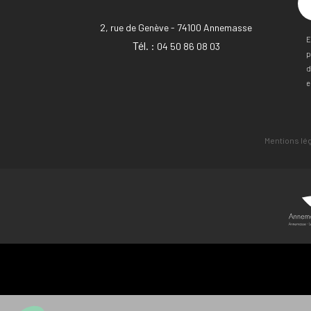
2, rue de Genève - 74100 Annemasse
E
Tél. :
04 50 86 08 03
p
d
e
Mentions lé