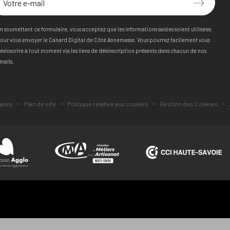
n soumettant ce formulaire, vous acceptez que les informations saisies soient utilisées
our vous envoyer le Canard Digital de Côté Annemasse. Vous pourrez facilement vous
ésinscrire à tout moment via les liens de désinscription présents dans chacun de nos
mails.
-
-
-
-
gales
Plan de site
Politique relative aux cookies
Gestion des Cookies