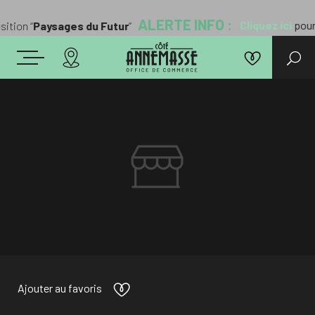
ALERTE INFO :
Cliquez ici
pour 
ition “
Paysages du Futur
”
Ajouter au favoris